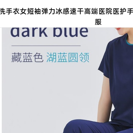
洗手衣女短袖弹力冰感速干高端医院医护
服