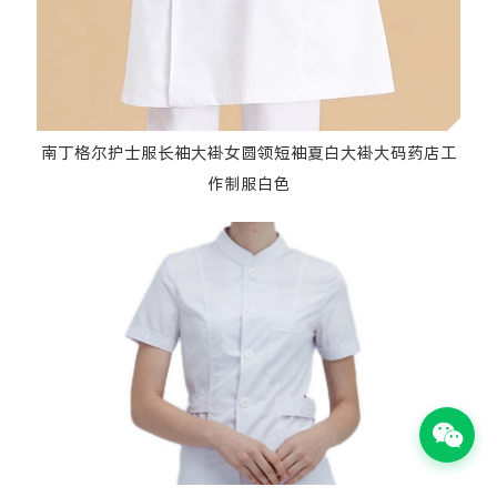
南丁格尔护士服长袖大褂女圆领短袖夏白大褂大码药店工
作制服白色
分体护士服